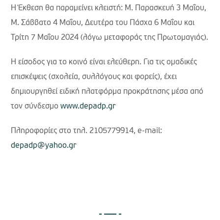
Η Έκθεση θα παραμείνει κλειστή: Μ. Παρασκευή 3 Μαΐου,
Μ. Σάββατο 4 Μαΐου, Δευτέρα του Πάσχα 6 Μαΐου και
Τρίτη 7 Μαΐου 2024 (λόγω μεταφοράς της Πρωτομαγιάς).
H είσοδος για το κοινό είναι ελεύθερη. Για τις ομαδικές
επισκέψεις (σχολεία, συλλόγους και φορείς), έχει
δημιουργηθεί ειδική πλατφόρμα προκράτησης μέσα από
τον σύνδεσμο
www.depadp.gr
Πληροφορίες στο τηλ. 2105779914, e-mail:
depadp@yahoo.gr