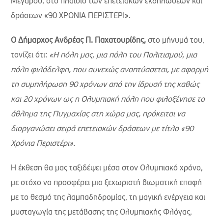
Μεγάρου, στο πλαίσιο των επετειακών εκδηλώσεων και
δράσεων «90 ΧΡΟΝΙΑ ΠΕΡΙΣΤΕΡΙ».
Ο Δήμαρχος Ανδρέας Π. Παχατουρίδης,
στο μήνυμά του,
τονίζει ότι:
«Η πόλη μας, μια πόλη του Πολιτισμού, μια
πόλη φιλάδελφη, που συνεχώς αναπτύσσεται, με αφορμή
τη συμπλήρωση 90 χρόνων από την ίδρυσή της καθώς
και 20 χρόνων ως η Ολυμπιακή πόλη που φιλοξένησε το
άθλημα της Πυγμαχίας στη χώρα μας, πρόκειται να
διοργανώσει σειρά επετειακών δράσεων με τίτλο «90
Χρόνια Περιστέρι».
Η έκθεση θα μας ταξιδέψει μέσα στον Ολυμπιακό χρόνο,
με στόχο να προσφέρει μια ξεχωριστή βιωματική επαφή
με το θεσμό της λαμπαδηδρομίας, τη μαγική ενέργεια και
μυσταγωγία της μετάβασης της Ολυμπιακής Φλόγας,