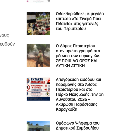
Ολοκληρώθηκε με μεγάλη
επιτυχία «Το Σινεμά Πάει
Πλατεία» στις γειτονιές
του Περιστερίου
νους
τευθούν
Ο Δήμος Περιστερίου
στην πρώτη γραμμή στα
μέτωπα των πυρκαγιών.
ΣΕ ΠΟΙΚΙΛΟ ΟΡΟΣ ΚΑΙ
ΔΥΤΙΚΗ ΑΤΤΙΚΗ
Απαγόρευση εισόδου και
παραμονής στο Άλσος
Περιστερίου και στο
Πάρκο Νέας Ζωής, την 1η
Αυγούστου 2026 –
Ακύρωση Παράστασης
Καραγκιόζη
Ομόφωνο Ψήφισμα του
Δημοτικού Συμβουλίου