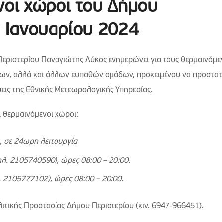
νοι χώροι του Δήμου
0 Ιανουαρίου 2024
Περιστερίου Παναγιώτης Λύκος ενημερώνει για τους θερμαινόμε
τέγων, αλλά και άλλων ευπαθών ομάδων, προκειμένου να προστα
ψεις της Εθνικής Μετεωρολογικής Υπηρεσίας.
ι θερμαινόμενοι χώροι:
, σε 24ωρη λειτουργία
λ. 2105740590), ώρες 08:00 – 20:00.
λ. 2105777102), ώρες 08:00 – 20:00.
τικής Προστασίας Δήμου Περιστερίου (κιν. 6947-966451).