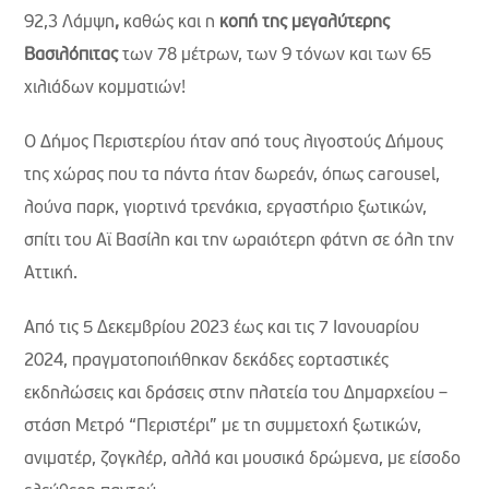
92,3 Λάμψη
,
καθώς και η
κοπή της μεγαλύτερης
Βασιλόπιτας
των 78 μέτρων, των 9 τόνων και των 65
χιλιάδων κομματιών!
Ο Δήμος Περιστερίου ήταν από τους λιγοστούς Δήμους
της χώρας που τα πάντα ήταν δωρεάν, όπως carousel,
λούνα παρκ, γιορτινά τρενάκια, εργαστήριο ξωτικών,
σπίτι του Αϊ Βασίλη και την ωραιότερη φάτνη σε όλη την
Αττική.
Από τις 5 Δεκεμβρίου 2023 έως και τις 7 Ιανουαρίου
2024, πραγματοποιήθηκαν δεκάδες εορταστικές
εκδηλώσεις και δράσεις στην πλατεία του Δημαρχείου –
στάση Μετρό “Περιστέρι” με τη συμμετοχή ξωτικών,
ανιματέρ, ζογκλέρ, αλλά και μουσικά δρώμενα, με είσοδο