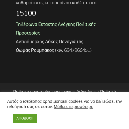
καθαριότητας και πρασίνου καλέστε στο
15100
Τηλέφωνα Έκτακτης Ανάγκης Πολιτικής
Προστασίας
Αντιδήμαρχος
Λύκος Παναγιώτης
Θωμάς Ρουμπάκος
(κιν. 6947966451)
Πολιτική προστασίας προσωπικών δεδομένων
-
Πολιτική
Επεξεργασίας Δεδομένων μέσω Συστήματος Βιντεοεπιτήρησης
Αυτός ο ιστότοπος χρησιμοποιεί cookies για να βελιτώσει την
(CCTV)
-
Δήλωση Προσβασιμότητας
πλοήγησή σας σε αυτόν.
Μάθετε περισσότερα
Copyright © 2024 Δήμος Περιστερίου
ΑΠΟΔΟΧΗ
Made by
minoanDesign