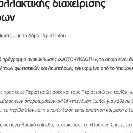
λλακτικής διαχείρισης
ρων
ώστε… με το Δήμο Περιστερίου
κό πρόγραμμα ανακύκλωσης «ΦΩΤΟΚΥΚΛΩΣΗ», το οποίο είναι έ
βλήτων φωτιστικών και λαμπτήρων, εγκεκριμένο από το Υπουργε
ης
προς τους Περιστεριώτισσες και τους Περιστεριώτες, τονίζει:
«
 μείωση των απορριμμάτων, αλλά «επένδυση ζωής» για κάθε πό
ι, το περιβάλλον και η ανακύκλωση είναι απαίτηση και μάχη όλ
ς σε πανελλαδικό επίπεδο, κατασκεύασε το «Πράσινο Σπίτι», το