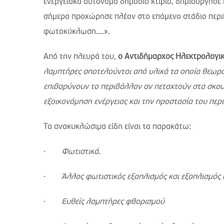
ενεργειακά αυτόνομο δημόσιο κτίριο, δημιούργησε
σήμερα προχώρησε πλέον στο επόμενο στάδιο περιβ
φωτοκύκλωση….».
Από την πλευρά του,
ο Αντιδήμαρχος Ηλεκτρολογι
λαμπτήρες αποτελούνται από υλικά τα οποία θεωρού
επιβαρύνουν το περιβάλλον αν πεταχτούν στα σκουπ
εξοικονόμηση ενέργειας και την προστασία του πε
Τα ανακυκλώσιμα είδη είναι τα παρακάτω:
·
Φωτιστικά.
·
Άλλος φωτιστικός εξοπλισμός και εξοπλισμός
·
Ευθείς λαμπτήρες φθορισμού