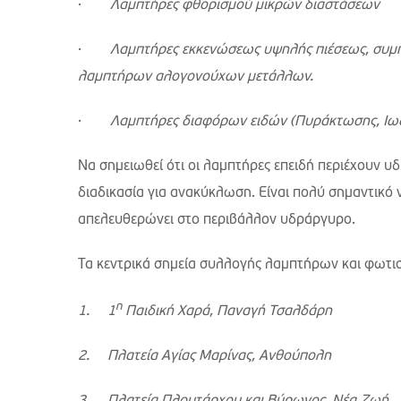
·
Λαμπτήρες φθορισμού μικρών διαστάσεων
·
Λαμπτήρες εκκενώσεως υψηλής πιέσεως, συμ
λαμπτήρων αλογονούχων μετάλλων.
·
Λαμπτήρες διαφόρων ειδών (Πυράκτωσης, Ιωδί
Να σημειωθεί ότι οι λαμπτήρες επειδή περιέχουν υδ
διαδικασία για ανακύκλωση. Είναι πολύ σημαντικό 
απελευθερώνει στο περιβάλλον υδράργυρο.
Τα κεντρικά σημεία συλλογής λαμπτήρων και φωτιστ
η
1.
1
Παιδική Χαρά, Παναγή Τσαλδάρη
2.
Πλατεία Αγίας Μαρίνας, Ανθούπολη