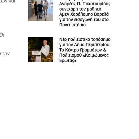
των και
Ανδρέας Π. Παχατουρίδης
συνεχάρη τον μαθητή
ΑμεΑ Χαράλαμπο Βαρελά
για την εισαγωγή του στο
Πανεπιστήμιο
Οι
Νέο πολιτιστικό τοπόσημο
για τον Δήμο Περιστερίου:
Το Κέντρο Γραμμάτων &
α την
Πολιτισμού «Κοιμώμενος
Έρωτας»