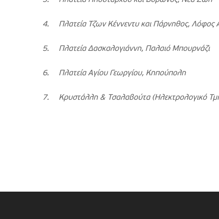
3.
Πλατεία Πλουτάρχου και Βύρωνος, Νέα Ζωή
4.
Πλατεία Τζων Κέννεντυ και Πάρνηθος, Λόφος
5.
Πλατεία Δασκαλογιάννη, Παλαιό Μπουρνάζι
6.
Πλατεία Αγίου Γεωργίου, Κηπούπολη
7.
Κρυστάλλη & Τσαλαβούτα (Ηλεκτρολογικό Τμή