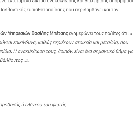
 ένα εκτεταμένο δίκτυο ανακύκλωσης και διαχείρισης απορριμμά
αλλοντικής ευαισθητοποίησης που περιλαμβάνει και την
κών Υπηρεσιών Βασίλης Μπέτσης
ενημερώνει τους πολίτες ότι:
«
νται επικίνδυνα, καθώς περιέχουν στοιχεία και μέταλλα, που
ίδια. Η ανακύκλωση τους, λοιπόν, είναι ένα σημαντικό βήμα γι
ριβάλλοντος…».
 προβολής ή ελέγχου του φωτός.