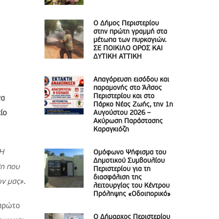
Ο Δήμος Περιστερίου
στην πρώτη γραμμή στα
μέτωπα των πυρκαγιών.
ΣΕ ΠΟΙΚΙΛΟ ΟΡΟΣ ΚΑΙ
ΔΥΤΙΚΗ ΑΤΤΙΚΗ
Απαγόρευση εισόδου και
παραμονής στο Άλσος
Περιστερίου και στο
να
Πάρκο Νέας Ζωής, την 1η
ίο
Αυγούστου 2026 –
Ακύρωση Παράστασης
Καραγκιόζη
Η
Ομόφωνο Ψήφισμα του
Δημοτικού Συμβουλίου
λη που
Περιστερίου για τη
διασφάλιση της
ων μας».
λειτουργίας του Κέντρου
Πρόληψης «Οδοιπορικό»
 πρώτο
Ο Δήμαρχος Περιστερίου