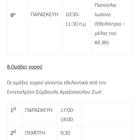
Παπούλια
ο
ΠΑΡΑΣΚΕΥΗ
10:30-
Ιωάννα
8
11:30 π.μ
(Εθελόντρια –
μέλος του
ΚΕ.ΦΙ)
8.Ομάδες χορού
Οι ομάδες χορού γίνονται εθελοντικά από την
Εντεταλμένη Σύμβουλο Αμαξοπούλου Ζωή
Ο
ΠΑΡΑΣΚΕΥΗ
17:00-
1
18:00
Ο
ΠΕΜΠΤΗ
9:30
2