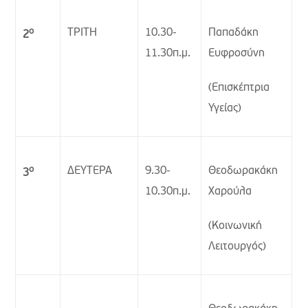
ο
ΤΡΙΤΗ
10.30-
Παπαδάκη
2
11.30π.μ.
Ευφροσύνη
(Επισκέπτρια
Υγείας)
ο
ΔΕΥΤΕΡΑ
9.30-
Θεοδωρακάκη
3
10.30π.μ.
Χαρούλα
(Κοινωνική
Λειτουργός)