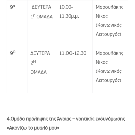
ο
ΔΕΥΤΕΡΑ
10.00-
Μαρουλάκης
9
η
11.30μ.μ.
Νίκος
1
ΟΜΑΔΑ
(Κοινωνικός
Λειτουργός)
Ο
ΔΕΥΤΕΡΑ
11.ΟΟ-12.30
Μαρουλάκης
9
Η
Νίκος
2
(Κοινωνικός
ΟΜΑΔΑ
Λειτουργός)
4.Ομάδα πρόληψης της Άνοιας – νοητικής ενδυνάμωσης
«Ακονίζω το μυαλό μου»