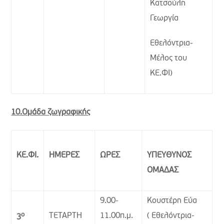
Κατσούλη
Γεωργία
Εθελόντρια-
Μέλος του
ΚΕ.ΦΙ)
10.Ομάδα ζωγραφικής
ΚΕ.ΦΙ.
ΗΜΕΡΕΣ
ΩΡΕΣ
ΥΠΕΥΘΥΝΟΣ
ΟΜΑΔΑΣ
9.00-
Κουστέρη Εύα
ο
ΤΕΤΑΡΤΗ
11.00π.μ.
( Εθελόντρια-
3