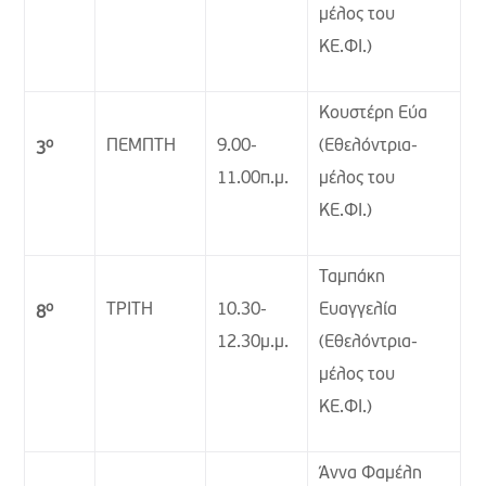
μέλος του
ΚΕ.ΦΙ.)
Κουστέρη Εύα
ο
ΠΕΜΠΤΗ
9.00-
(Εθελόντρια-
3
11.00π.μ.
μέλος του
ΚΕ.ΦΙ.)
Ταμπάκη
ο
ΤΡΙΤΗ
10.30-
Ευαγγελία
8
12.30μ.μ.
(Εθελόντρια-
μέλος του
ΚΕ.ΦΙ.)
Άννα Φαμέλη