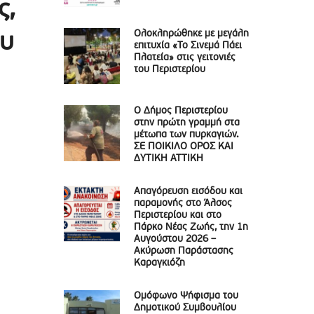
ς,
Ολοκληρώθηκε με μεγάλη
ου
επιτυχία «Το Σινεμά Πάει
Πλατεία» στις γειτονιές
του Περιστερίου
Ο Δήμος Περιστερίου
στην πρώτη γραμμή στα
μέτωπα των πυρκαγιών.
ΣΕ ΠΟΙΚΙΛΟ ΟΡΟΣ ΚΑΙ
ΔΥΤΙΚΗ ΑΤΤΙΚΗ
Απαγόρευση εισόδου και
παραμονής στο Άλσος
Περιστερίου και στο
Πάρκο Νέας Ζωής, την 1η
Αυγούστου 2026 –
Ακύρωση Παράστασης
Καραγκιόζη
Ομόφωνο Ψήφισμα του
Δημοτικού Συμβουλίου