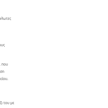
άλωτες
ους
, που
ωση
είου.
ι του με