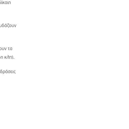
δίκαιη
ουδάζουν
ουν τα
η κλπ).
 δράσεις