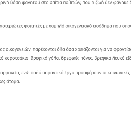
ρινή βάση φαγητού στα σπίτια πολιτών, που η ζωή δεν φάνηκε 
ριστεριώτες φοιτητές με χαμηλό οικογενειακό εισόδημα που σπ
ας οικογενειών, παρέχονται όλα όσα χρειάζονται για να φροντίσ
κά καροτσάκια, βρεφικό γάλα, βρεφικές πάνες, βρεφικά λευκά είδ
 Φαρμακεία, ενώ πολύ σημαντικό έργο προσφέρουν οι κοινωνικές
κες άτομα.