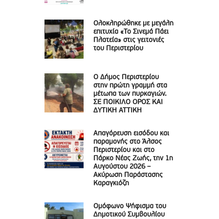
Ολοκληρώθηκε με μεγάλη
επιτυχία «Το Σινεμά Πάει
Πλατεία» στις γειτονιές
του Περιστερίου
Ο Δήμος Περιστερίου
στην πρώτη γραμμή στα
μέτωπα των πυρκαγιών.
ΣΕ ΠΟΙΚΙΛΟ ΟΡΟΣ ΚΑΙ
ΔΥΤΙΚΗ ΑΤΤΙΚΗ
Απαγόρευση εισόδου και
παραμονής στο Άλσος
Περιστερίου και στο
Πάρκο Νέας Ζωής, την 1η
Αυγούστου 2026 –
Ακύρωση Παράστασης
Καραγκιόζη
Ομόφωνο Ψήφισμα του
Δημοτικού Συμβουλίου