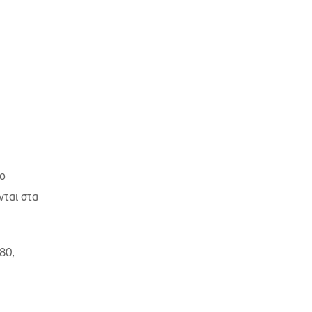
ιο
νται στα
80,