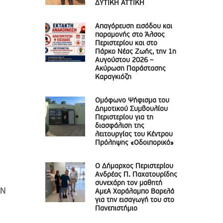
ΔΥΤΙΚΗ ΑΤΤΙΚΗ
Απαγόρευση εισόδου και
παραμονής στο Άλσος
Περιστερίου και στο
Πάρκο Νέας Ζωής, την 1η
Αυγούστου 2026 –
Ακύρωση Παράστασης
Καραγκιόζη
Ομόφωνο Ψήφισμα του
Δημοτικού Συμβουλίου
Περιστερίου για τη
διασφάλιση της
λειτουργίας του Κέντρου
Πρόληψης «Οδοιπορικό»
Ο Δήμαρχος Περιστερίου
Ανδρέας Π. Παχατουρίδης
συνεχάρη τον μαθητή
ΑΝ
ΑμεΑ Χαράλαμπο Βαρελά
για την εισαγωγή του στο
Πανεπιστήμιο