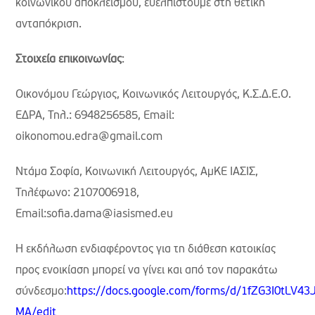
κοινωνικού αποκλεισμού, ευελπιστούμε στη θετική
ανταπόκριση.
Στοιχεία επικοινωνίας
:
Οικονόμου Γεώργιος, Κοινωνικός Λειτουργός, Κ.Σ.Δ.Ε.Ο.
ΕΔΡΑ, Τηλ.: 6948256585, Email:
oikonomou.edra@gmail.com
Ντάμα Σοφία, Κοινωνική Λειτουργός, ΑμΚΕ ΙΑΣΙΣ,
Τηλέφωνο: 2107006918,
Email:sofia.dama@iasismed.eu
Η εκδήλωση ενδιαφέροντος για τη διάθεση κατοικίας
προς ενοικίαση μπορεί να γίνει και από τον παρακάτω
σύνδεσμο:
https://docs.google.com/forms/d/1fZG3I0tLV
MA/edit