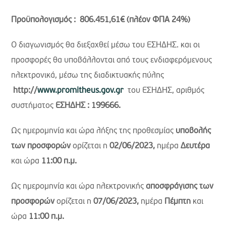
Προϋπολογισμός :
806.451,61
€
(πλέον ΦΠΑ 24%)
Ο διαγωνισμός θα διεξαχθεί μέσω του ΕΣΗΔΗΣ. και οι
προσφορές θα υποβάλλονται από τους ενδιαφερόμενους
ηλεκτρονικά, μέσω της διαδικτυακής πύλης
http://
www.promitheus.gov.gr
του ΕΣΗΔΗΣ, αριθμός
συστήματος
ΕΣΗΔΗΣ :
199666.
Ως ημερομηνία και ώρα λήξης της προθεσμίας
υποβολής
των προσφορών
ορίζεται η
02/06/2023,
ημέρα
Δευτέρα
και ώρα
11:00 π.μ.
Ως ημερομηνία και ώρα ηλεκτρονικής
αποσφράγισης των
προσφορών
ορίζεται η
07/06/2023,
ημέρα
Πέμπτη
και
ώρα
11:00 π.μ.