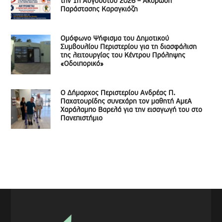
την 1η Αυγούστου 2026 – Ακύρωση
Παράστασης Καραγκιόζη
Ομόφωνο Ψήφισμα του Δημοτικού
Συμβουλίου Περιστερίου για τη διασφάλιση
της λειτουργίας του Κέντρου Πρόληψης
«Οδοιπορικό»
Ο Δήμαρχος Περιστερίου Ανδρέας Π.
Παχατουρίδης συνεχάρη τον μαθητή ΑμεΑ
Χαράλαμπο Βαρελά για την εισαγωγή του στο
Πανεπιστήμιο