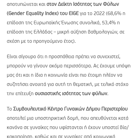
αποτυπώνεται και
στον Δείκτη Ισότητας των Φύλων
(
Gender
Equality
Index
) του
EIGE
για το 2022 (68,6% η
επίδοση της Ευρωπαϊκής Ένωσης συνολικά, 53,4% η
επίδοση της Ελλάδας – μικρή αύξηση βαθμολογιών, σε
σχέση με το προηγούμενο έτος).
Είναι σίγουρο ότι η προσπάθεια πρέπει να συνεχιστεί,
μπορούν να γίνουν ακόμα περισσότερα. Ας έχουμε υπόψη
μας ότι και η ίδια η κοινωνία είναι πιο έτοιμη πλέον να
συζητήσει ανοιχτά για αυτή τη θεματική, με τελικό στόχο
την επίτευξη
ουσιαστικής ισότητας των φύλων
.
Το
Συμβουλευτικό Κέντρο Γυναικών Δήμου Περιστερίου
αποτελεί μια υποστηρικτική δομή, που απευθύνεται κατά
κανόνα σε γυναίκες που υφίστανται ή έχουν υποστεί βία/
κακοποίηση, καθώς και σε γυναίκες από κοινωνικά