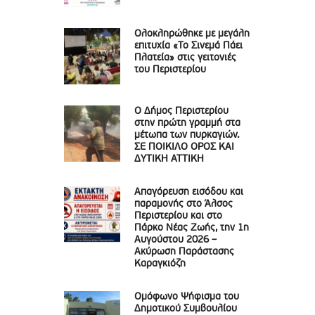
Ολοκληρώθηκε με μεγάλη
επιτυχία «Το Σινεμά Πάει
Πλατεία» στις γειτονιές
του Περιστερίου
Ο Δήμος Περιστερίου
στην πρώτη γραμμή στα
μέτωπα των πυρκαγιών.
ΣΕ ΠΟΙΚΙΛΟ ΟΡΟΣ ΚΑΙ
ΔΥΤΙΚΗ ΑΤΤΙΚΗ
Απαγόρευση εισόδου και
παραμονής στο Άλσος
Περιστερίου και στο
Πάρκο Νέας Ζωής, την 1η
Αυγούστου 2026 –
Ακύρωση Παράστασης
Καραγκιόζη
Ομόφωνο Ψήφισμα του
Δημοτικού Συμβουλίου