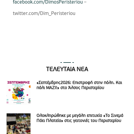
facebook.com/DimosPeristeriou
–
twitter.com/Dim_Peristeriou
ΤΕΛΕΥΤΑΙΑ ΝΕΑ
«Σεπτέμβρης2026: Επιστροφή στην πόλη. Και
πάλι ΜΑΖΙ!» στο Άλσος Περιστερίου
Ολοκληρώθηκε με μεγάλη επιτυχία «Το Σινεμά
Πάει Πλατεία» στις γειτονιές του Περιστερίου