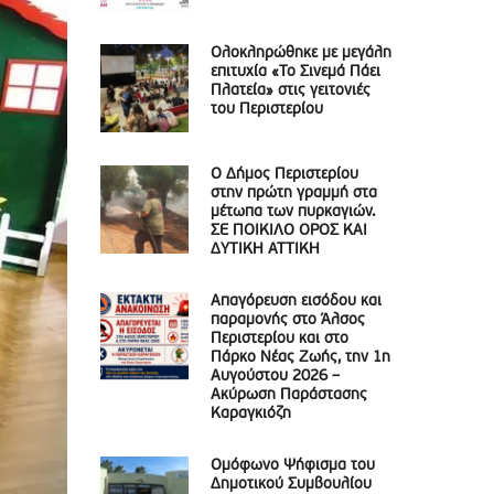
Ολοκληρώθηκε με μεγάλη
επιτυχία «Το Σινεμά Πάει
Πλατεία» στις γειτονιές
του Περιστερίου
Ο Δήμος Περιστερίου
στην πρώτη γραμμή στα
μέτωπα των πυρκαγιών.
ΣΕ ΠΟΙΚΙΛΟ ΟΡΟΣ ΚΑΙ
ΔΥΤΙΚΗ ΑΤΤΙΚΗ
Απαγόρευση εισόδου και
παραμονής στο Άλσος
Περιστερίου και στο
Πάρκο Νέας Ζωής, την 1η
Αυγούστου 2026 –
Ακύρωση Παράστασης
Καραγκιόζη
Ομόφωνο Ψήφισμα του
Δημοτικού Συμβουλίου