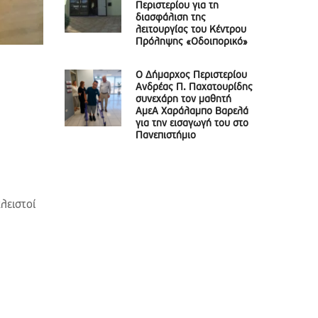
Περιστερίου για τη
διασφάλιση της
λειτουργίας του Κέντρου
Πρόληψης «Οδοιπορικό»
Ο Δήμαρχος Περιστερίου
Ανδρέας Π. Παχατουρίδης
συνεχάρη τον μαθητή
ΑμεΑ Χαράλαμπο Βαρελά
για την εισαγωγή του στο
Πανεπιστήμιο
λειστοί