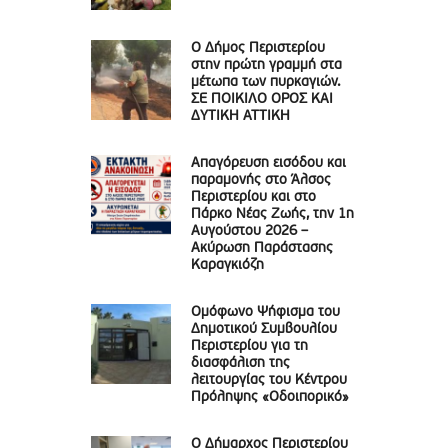
Ο Δήμος Περιστερίου
στην πρώτη γραμμή στα
μέτωπα των πυρκαγιών.
ΣΕ ΠΟΙΚΙΛΟ ΟΡΟΣ ΚΑΙ
ΔΥΤΙΚΗ ΑΤΤΙΚΗ
Απαγόρευση εισόδου και
παραμονής στο Άλσος
Περιστερίου και στο
Πάρκο Νέας Ζωής, την 1η
Αυγούστου 2026 –
Ακύρωση Παράστασης
Καραγκιόζη
Ομόφωνο Ψήφισμα του
Δημοτικού Συμβουλίου
Περιστερίου για τη
διασφάλιση της
λειτουργίας του Κέντρου
Πρόληψης «Οδοιπορικό»
Ο Δήμαρχος Περιστερίου