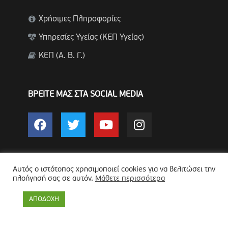
Χρήσιμες Πληροφορίες
Υπηρεσίες Υγείας (ΚΕΠ Υγείας)
ΚΕΠ (Α. Β. Γ.)
ΒΡΕΙΤΕ ΜΑΣ ΣΤΑ SOCIAL MEDIA
Αυτός ο ιστότοπος χρησιμοποιεί cookies για να βελιτώσει την
ΕΠΙΚΟΙΝΩΝΙΑ
πλοήγησή σας σε αυτόν.
Μάθετε περισσότερα
Για άμεση εξυπηρέτηση σε θέματα
ΑΠΟΔΟΧΗ
καθαριότητας και πρασίνου καλέστε στο