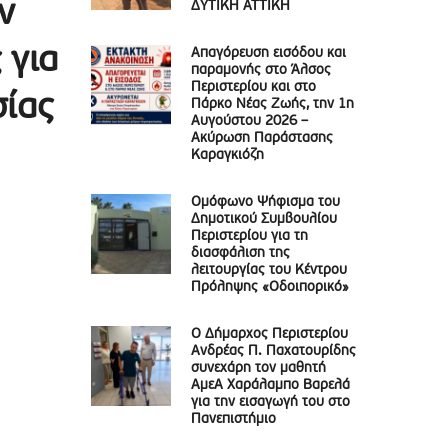
ν
ΔΥΤΙΚΗ ΑΤΤΙΚΗ
 για
Απαγόρευση εισόδου και
παραμονής στο Άλσος
Περιστερίου και στο
σίας
Πάρκο Νέας Ζωής, την 1η
Αυγούστου 2026 –
Ακύρωση Παράστασης
Καραγκιόζη
Ομόφωνο Ψήφισμα του
Δημοτικού Συμβουλίου
Περιστερίου για τη
διασφάλιση της
λειτουργίας του Κέντρου
Πρόληψης «Οδοιπορικό»
Ο Δήμαρχος Περιστερίου
Ανδρέας Π. Παχατουρίδης
συνεχάρη τον μαθητή
ΑμεΑ Χαράλαμπο Βαρελά
για την εισαγωγή του στο
Πανεπιστήμιο