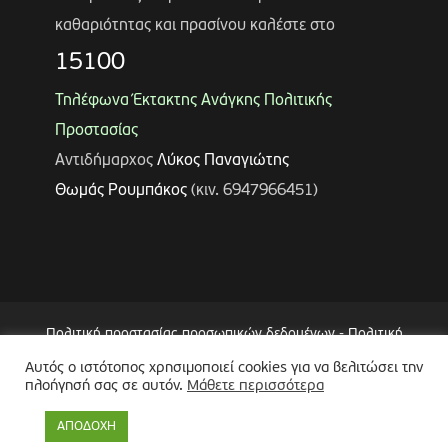
καθαριότητας και πρασίνου καλέστε στο
15100
Τηλέφωνα Έκτακτης Ανάγκης Πολιτικής
Προστασίας
Αντιδήμαρχος
Λύκος Παναγιώτης
Θωμάς Ρουμπάκος
(κιν. 6947966451)
Πολιτική προστασίας προσωπικών δεδομένων
-
Πολιτική
Επεξεργασίας Δεδομένων μέσω Συστήματος Βιντεοεπιτήρησης
Αυτός ο ιστότοπος χρησιμοποιεί cookies για να βελιτώσει την
πλοήγησή σας σε αυτόν.
Μάθετε περισσότερα
(CCTV)
-
Δήλωση Προσβασιμότητας
Copyright © 2024 Δήμος Περιστερίου
ΑΠΟΔΟΧΗ
Made by
minoanDesign