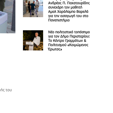
Ανδρέας Π. Παχατουρίδης
συνεχάρη τον μαθητή
ΑμεΑ Χαράλαμπο Βαρελά
για την εισαγωγή του στο
Πανεπιστήμιο
Νέο πολιτιστικό τοπόσημο
για τον Δήμο Περιστερίου:
Το Κέντρο Γραμμάτων &
Πολιτισμού «Κοιμώμενος
Έρωτας»
ωής του