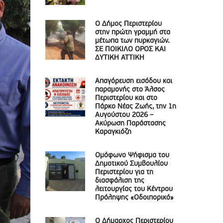
Ο Δήμος Περιστερίου
στην πρώτη γραμμή στα
μέτωπα των πυρκαγιών.
ΣΕ ΠΟΙΚΙΛΟ ΟΡΟΣ ΚΑΙ
ΔΥΤΙΚΗ ΑΤΤΙΚΗ
Απαγόρευση εισόδου και
παραμονής στο Άλσος
Περιστερίου και στο
Πάρκο Νέας Ζωής, την 1η
Αυγούστου 2026 –
Ακύρωση Παράστασης
Καραγκιόζη
Ομόφωνο Ψήφισμα του
Δημοτικού Συμβουλίου
Περιστερίου για τη
διασφάλιση της
λειτουργίας του Κέντρου
Πρόληψης «Οδοιπορικό»
Ο Δήμαρχος Περιστερίου