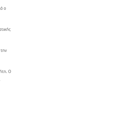
ά ο
ατικής
 την
ήτη. Ο
ι