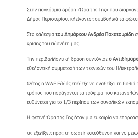
Στην παγκόσμια δράση «Ώρα της Γης» που διοργαν
Δήμος Περιστερίου, κλείνοντας συμβολικά τα φώτ
Στο κάλεσμα
του Δημάρχου Ανδρέα Παχατουρίδη
σ
κρίσης του πλανήτη μας.
Την περιβαλλοντική δράση συντόνισε
ο Αντιδήμαρ
εθελοντική συμμετοχή των τεχνικών του Ηλεκτρολ
Φέτος η
WWF
Ελλάς επέλεξε να αναδείξει τη βαθιά
τρόπος που παράγονται τα τρόφιμα που καταναλώνου
ευθύνεται για το 1/3 περίπου των συνολικών εκπ
Η φετινή Ώρα της Γης ήταν μια ευκαιρία να επηρεά
τις εξελίξεις προς τη σωστή κατεύθυνση και να με