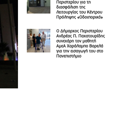
Περιστερίου για τη
διασφάλιση της
λειτουργίας του Κέντρου
Πρόληψης «Οδοιπορικό»
Ο Δήμαρχος Περιστερίου
Ανδρέας Π. Παχατουρίδης
συνεχάρη τον μαθητή
ΑμεΑ Χαράλαμπο Βαρελά
για την εισαγωγή του στο
Πανεπιστήμιο