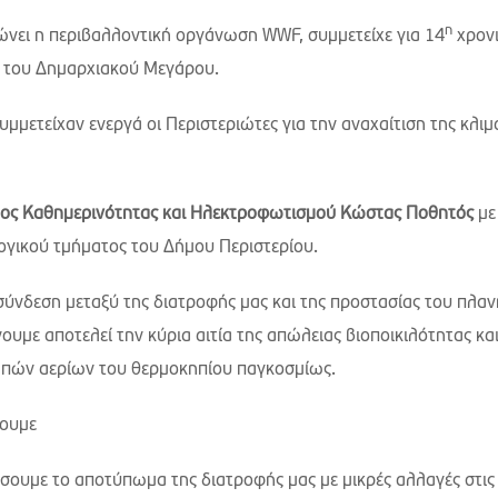
η
ώνει η περιβαλλοντική οργάνωση WWF, συμμετείχε για 14
χρονι
α του Δημαρχιακού Μεγάρου.
υμμετείχαν ενεργά οι Περιστεριώτες για την αναχαίτιση της κλιμ
χος Καθημερινότητας και Ηλεκτροφωτισμού Κώστας Ποθητός
με
ογικού τμήματος του Δήμου Περιστερίου.
 σύνδεση μεταξύ της διατροφής μας και της προστασίας του πλαν
με αποτελεί την κύρια αιτία της απώλειας βιοποικιλότητας κα
ομπών αερίων του θερμοκηπίου παγκοσμίως.
σουμε
ιώσουμε το αποτύπωμα της διατροφής μας με μικρές αλλαγές στις