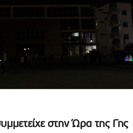
υμμετείχε στην Ώρα της Γης