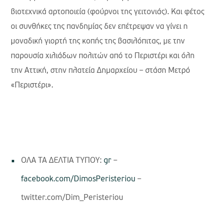
βιοτεχνικά αρτοποιεία (φούρνοι της γειτονιάς). Και φέτος
οι συνθήκες της πανδημίας δεν επέτρεψαν να γίνει η
μοναδική γιορτή της κοπής της βασιλόπιτας, με την
παρουσία χιλιάδων πολιτών από το Περιστέρι και όλη
την Αττική, στην πλατεία Δημαρχείου – στάση Μετρό
«Περιστέρι».
ΟΛΑ ΤΑ ΔΕΛΤΙΑ ΤΥΠΟΥ:
gr
–
facebook.com/DimosPeristeriou
–
twitter.com/Dim_Peristeriou