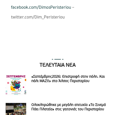
facebook.com/DimosPeristeriou
–
twitter.com/Dim_Peristeriou
ΤΕΛΕΥΤΑΙΑ ΝΕΑ
«Σεπτέμβρης2026: Επιστροφή στην πόλη. Και
πάλι ΜΑΖΙ!» στο Άλσος Περιστερίου
Ολοκληρώθηκε με μεγάλη επιτυχία «Το Σινεμά
Πάει Πλατεία» στις γειτονιές του Περιστερίου