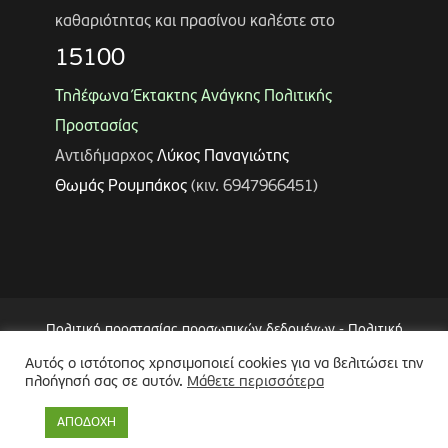
καθαριότητας και πρασίνου καλέστε στο
15100
Τηλέφωνα Έκτακτης Ανάγκης Πολιτικής
Προστασίας
Αντιδήμαρχος
Λύκος Παναγιώτης
Θωμάς Ρουμπάκος
(κιν. 6947966451)
Πολιτική προστασίας προσωπικών δεδομένων
-
Πολιτική
Επεξεργασίας Δεδομένων μέσω Συστήματος Βιντεοεπιτήρησης
Αυτός ο ιστότοπος χρησιμοποιεί cookies για να βελιτώσει την
(CCTV)
-
Δήλωση Προσβασιμότητας
πλοήγησή σας σε αυτόν.
Μάθετε περισσότερα
Copyright © 2024 Δήμος Περιστερίου
ΑΠΟΔΟΧΗ
Made by
minoanDesign