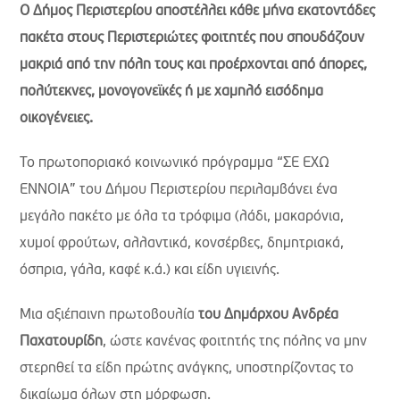
Ο Δήμος Περιστερίου αποστέλλει κάθε μήνα εκατοντάδες
πακέτα στους Περιστεριώτες φοιτητές που σπουδάζουν
μακριά από την πόλη τους και προέρχονται από άπορες,
πολύτεκνες, μονογονεϊκές ή με χαμηλό εισόδημα
οικογένειες.
Το πρωτοποριακό κοινωνικό πρόγραμμα “ΣΕ ΕΧΩ
ΕΝΝΟΙΑ” του Δήμου Περιστερίου περιλαμβάνει ένα
μεγάλο πακέτο με όλα τα τρόφιμα (λάδι, μακαρόνια,
χυμοί φρούτων, αλλαντικά, κονσέρβες, δημητριακά,
όσπρια, γάλα, καφέ κ.ά.) και είδη υγιεινής.
Μια αξιέπαινη πρωτοβουλία
του Δημάρχου Ανδρέα
Παχατουρίδη
, ώστε κανένας φοιτητής της πόλης να μην
στερηθεί τα είδη πρώτης ανάγκης, υποστηρίζοντας το
δικαίωμα όλων στη μόρφωση.