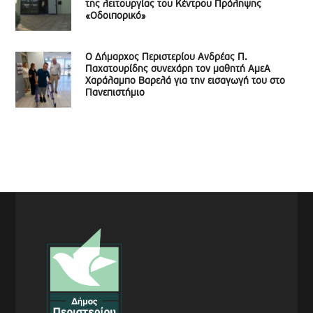
της λειτουργίας του Κέντρου Πρόληψης
«Οδοιπορικό»
Ο Δήμαρχος Περιστερίου Ανδρέας Π.
Παχατουρίδης συνεχάρη τον μαθητή ΑμεΑ
Χαράλαμπο Βαρελά για την εισαγωγή του στο
Πανεπιστήμιο