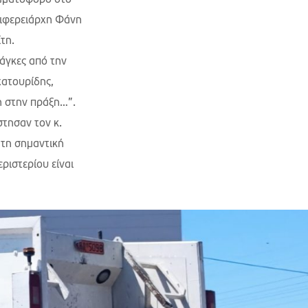
ιφερειάρχη Φάνη
τη.
άγκες από την
χατουρίδης,
η στην πράξη…”.
στησαν τον κ.
 τη σημαντική
ριστερίου είναι