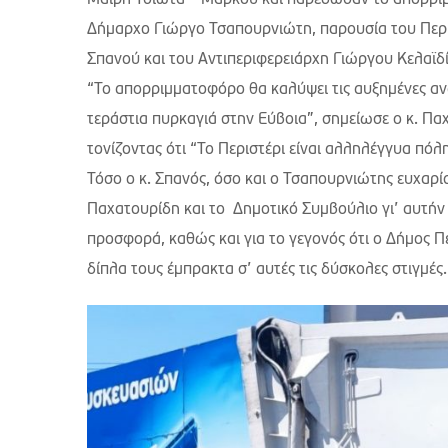
Δήμαρχο Γιώργο Τσαπουρνιώτη, παρουσία του Περ
Σπανού και του Αντιπεριφερειάρχη Γιώργου Κελαϊδί
“Το απορριμματοφόρο θα καλύψει τις αυξημένες αν
τεράστια πυρκαγιά στην Εύβοια”, σημείωσε ο κ. Πα
τονίζοντας ότι “Το Περιστέρι είναι αλληλέγγυα πόλ
Τόσο ο κ. Σπανός, όσο και ο Τσαπουρνιώτης ευχαρί
Παχατουρίδη και το Δημοτικό Συμβούλιο γι’ αυτήν
προσφορά, καθώς και για το γεγονός ότι ο Δήμος Πε
δίπλα τους έμπρακτα σ’ αυτές τις δύσκολες στιγμές.