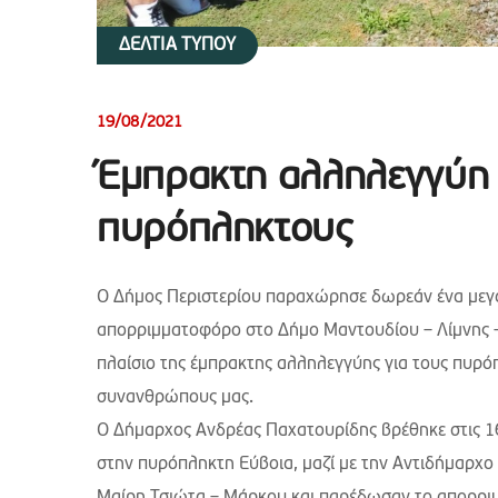
ΔΕΛΤΙΑ ΤΥΠΟΥ
19/08/2021
Έμπρακτη αλληλεγγύη 
πυρόπληκτους
Ο Δήμος Περιστερίου παραχώρησε δωρεάν ένα μεγ
απορριμματοφόρο στο Δήμο Μαντουδίου – Λίμνης –
πλαίσιο της έμπρακτης αλληλεγγύης για τους πυρ
συνανθρώπους μας.
Ο Δήμαρχος Ανδρέας Παχατουρίδης βρέθηκε στις 
στην πυρόπληκτη Εύβοια, μαζί με την Αντιδήμαρχο
Μαίρη Τσιώτα – Μάρκου και παρέδωσαν το απορρι