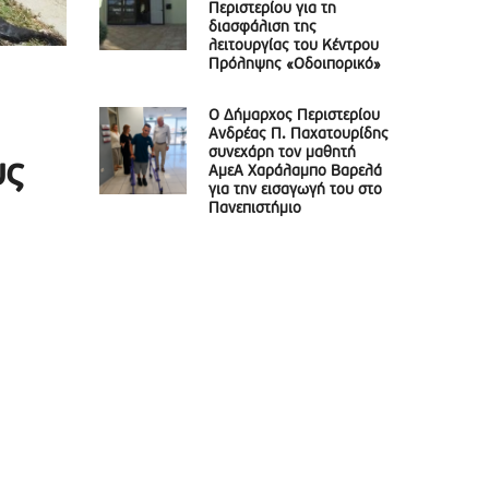
Περιστερίου για τη
διασφάλιση της
λειτουργίας του Κέντρου
Πρόληψης «Οδοιπορικό»
Ο Δήμαρχος Περιστερίου
Ανδρέας Π. Παχατουρίδης
συνεχάρη τον μαθητή
υς
ΑμεΑ Χαράλαμπο Βαρελά
για την εισαγωγή του στο
Πανεπιστήμιο