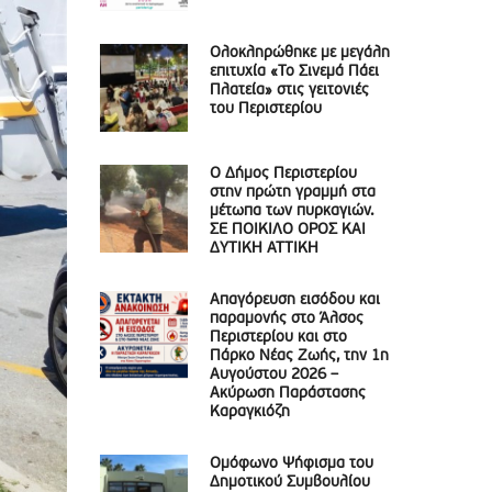
Ολοκληρώθηκε με μεγάλη
επιτυχία «Το Σινεμά Πάει
Πλατεία» στις γειτονιές
του Περιστερίου
Ο Δήμος Περιστερίου
στην πρώτη γραμμή στα
μέτωπα των πυρκαγιών.
ΣΕ ΠΟΙΚΙΛΟ ΟΡΟΣ ΚΑΙ
ΔΥΤΙΚΗ ΑΤΤΙΚΗ
Απαγόρευση εισόδου και
παραμονής στο Άλσος
Περιστερίου και στο
Πάρκο Νέας Ζωής, την 1η
Αυγούστου 2026 –
Ακύρωση Παράστασης
Καραγκιόζη
Ομόφωνο Ψήφισμα του
Δημοτικού Συμβουλίου