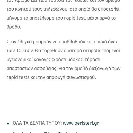
τον Αριθμό Δελτίου Ταυτότητας, καθώς και τον αριθμό
του κινητού τους τηλεφώνου, στο οποίο θα αποσταλεί
μήνυμα το αποτέλεσμα του rapid test, μέχρι αργά το
βράδυ.
Στον έλεγχο μπορούν να υποβληθούν και παιδιά άνω
των 10 ετών. Θα τηρηθούν αυστηρά οι προβλεπόμενοι
υγειονομικοί κανόνες (χρήση μάσκας, τήρηση
αποστάσεων ασφαλείας) για την ομαλή διεξαγωγή των
rapid tests και την αποφυγή συνωστισμού.
ΟΛΑ ΤΑ ΔΕΛΤΙΑ ΤΥΠΟΥ:
www.peristeri.gr
–