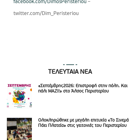
facebook.com/DimosPeristeriou
–
twitter.com/Dim_Peristeriou
ΤΕΛΕΥΤΑΙΑ ΝΕΑ
«Σεπτέμβρης2026: Επιστροφή στην πόλη. Και
πάλι ΜΑΖΙ!» στο Άλσος Περιστερίου
Ολοκληρώθηκε με μεγάλη επιτυχία «Το Σινεμά
Πάει Πλατεία» στις γειτονιές του Περιστερίου