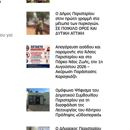
ν
Ο Δήμος Περιστερίου
στην πρώτη γραμμή στα
μέτωπα των πυρκαγιών.
ΣΕ ΠΟΙΚΙΛΟ ΟΡΟΣ ΚΑΙ
ΔΥΤΙΚΗ ΑΤΤΙΚΗ
ου για
Απαγόρευση εισόδου και
παραμονής στο Άλσος
Περιστερίου και στο
Πάρκο Νέας Ζωής, την 1η
Αυγούστου 2026 –
Ακύρωση Παράστασης
Καραγκιόζη
Ομόφωνο Ψήφισμα του
Δημοτικού Συμβουλίου
Περιστερίου για τη
διασφάλιση της
λειτουργίας του Κέντρου
Πρόληψης «Οδοιπορικό»
Ο Δήμαρχος Περιστερίου