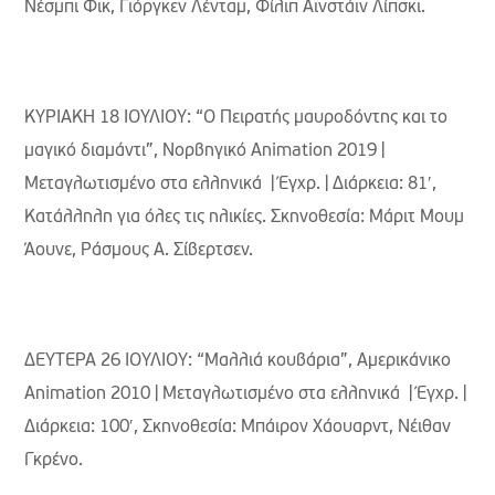
Νέσμπι Φικ, Γιόργκεν Λένταμ, Φίλιπ Αϊνστάιν Λίπσκι.
ΚΥΡΙΑΚΗ 18 ΙΟΥΛΙΟΥ: “Ο Πειρατής μαυροδόντης και το
μαγικό διαμάντι”, Νορβηγικό Animation 2019 |
Μεταγλωτισμένο στα ελληνικά | Έγχρ. | Διάρκεια: 81′,
Κατάλληλη για όλες τις ηλικίες. Σκηνοθεσία: Μάριτ Μουμ
Άουνε, Ράσμους Α. Σίβερτσεν.
ΔΕΥΤΕΡΑ 26 ΙΟΥΛΙΟΥ: “Μαλλιά κουβάρια”, Aμερικάνικο
Animation 2010 | Μεταγλωτισμένο στα ελληνικά | Έγχρ. |
Διάρκεια: 100′, Σκηνοθεσία: Μπάιρον Χάουαρντ, Νέιθαν
Γκρένο.