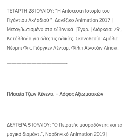
ΤΕΤΑΡΤΗ 28 ΙΟΥΛΙΟΥ: “Η Απίστευτη Ιστορία του
Γιγάντιου Αχλαδιού ”, Δανέζικο Animation 2017 |
Μεταγλωτισμένο στα ελληνικά | Έγχρ. | Διάρκεια: 79′,
Κατάλληλη για όλες τις ηλικίες. Σκηνοθεσία: Αμάλιε
Νέσμπι Φικ, Γιόργκεν Λένταμ, Φίλιπ Αϊνστάιν Λίπσκι.
————————————-
Πλατεία Τζων Κένεντι – Λόφος Αξιωματικών
ΔΕΥΤΕΡΑ 5 ΙΟΥΛΙΟΥ: “Ο Πειρατής μαυροδόντης και το
μαγικό διαμάντι”, Νορβηγικό Animation 2019 |