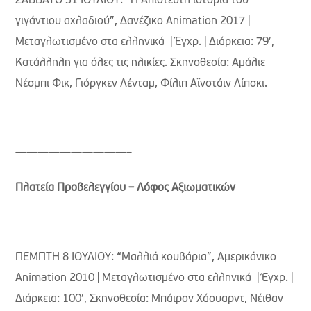
ΣΑΒΒΑΤΟ 31 ΙΟΥΛΙΟΥ: “Η Απίστευτη ιστορία του
γιγάντιου αχλαδιού”, Δανέζικο Animation 2017 |
Μεταγλωτισμένο στα ελληνικά | Έγχρ. | Διάρκεια: 79′,
Κατάλληλη για όλες τις ηλικίες. Σκηνοθεσία: Αμάλιε
Νέσμπι Φικ, Γιόργκεν Λένταμ, Φίλιπ Αϊνστάιν Λίπσκι.
——————————–
Πλατεία Προβελεγγίου – Λόφος Αξιωματικών
ΠΕΜΠΤΗ 8 ΙΟΥΛΙΟΥ: “Μαλλιά κουβάρια”, Aμερικάνικο
Animation 2010 | Μεταγλωτισμένο στα ελληνικά | Έγχρ. |
Διάρκεια: 100′, Σκηνοθεσία: Μπάιρον Χάουαρντ, Νέιθαν