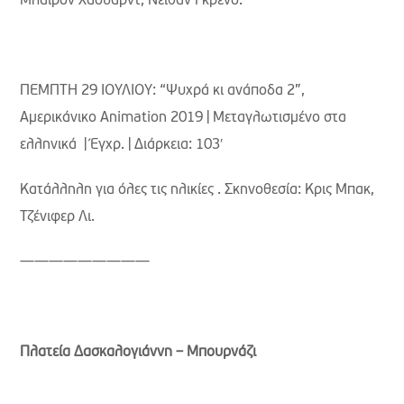
Μπάιρον Χάουαρντ, Νέιθαν Γκρένο.
ΠΕΜΠΤΗ 29 ΙΟΥΛΙΟΥ: “Ψυχρά κι ανάποδα 2”,
Aμερικάνικο Animation 2019 | Μεταγλωτισμένο στα
ελληνικά | Έγχρ. | Διάρκεια: 103′
Κατάλληλη για όλες τις ηλικίες . Σκηνοθεσία: Κρις Μπακ,
Τζένιφερ Λι.
—————————
Πλατεία Δασκαλογιάννη – Μπουρνάζι