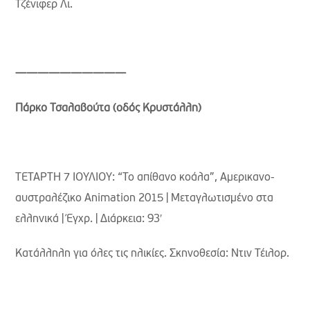
Τζένιφερ Λι.
——————————
Πάρκο Τσαλαβούτα (οδός Κρυστάλλη)
ΤΕΤΑΡΤΗ 7 ΙΟΥΛΙΟΥ: “Το απίθανο κοάλα”, Αμερικανο-
αυστραλέζικο Animation 2015 | Μεταγλωτισμένο στα
ελληνικά | Έγχρ. | Διάρκεια: 93′
Κατάλληλη για όλες τις ηλικίες. Σκηνοθεσία: Ντιν Τέιλορ.