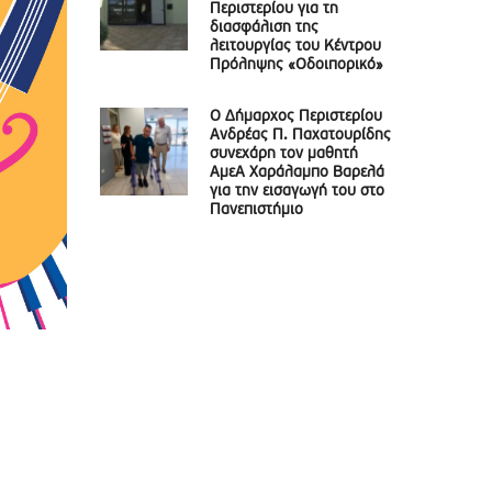
Περιστερίου για τη
διασφάλιση της
λειτουργίας του Κέντρου
Πρόληψης «Οδοιπορικό»
Ο Δήμαρχος Περιστερίου
Ανδρέας Π. Παχατουρίδης
συνεχάρη τον μαθητή
ΑμεΑ Χαράλαμπο Βαρελά
για την εισαγωγή του στο
Πανεπιστήμιο