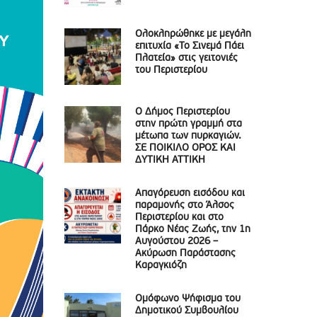
Ολοκληρώθηκε με μεγάλη
επιτυχία «Το Σινεμά Πάει
Πλατεία» στις γειτονιές
του Περιστερίου
Ο Δήμος Περιστερίου
στην πρώτη γραμμή στα
μέτωπα των πυρκαγιών.
ΣΕ ΠΟΙΚΙΛΟ ΟΡΟΣ ΚΑΙ
ΔΥΤΙΚΗ ΑΤΤΙΚΗ
Απαγόρευση εισόδου και
παραμονής στο Άλσος
Περιστερίου και στο
Πάρκο Νέας Ζωής, την 1η
Αυγούστου 2026 –
Ακύρωση Παράστασης
Καραγκιόζη
Ομόφωνο Ψήφισμα του
Δημοτικού Συμβουλίου