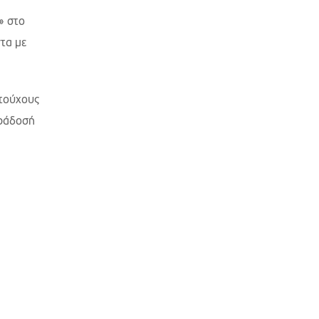
» στο
τα με
ντούχους
αράδοσή