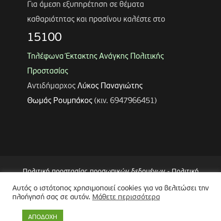
Για άμεση εξυπηρέτηση σε θέματα
καθαριότητας και πρασίνου καλέστε στο
15100
Τηλέφωνα Έκτακτης Ανάγκης Πολιτικής
Προστασίας
Αντιδήμαρχος
Λύκος Παναγιώτης
Θωμάς Ρουμπάκος
(κιν. 6947966451)
Πολιτική προστασίας προσωπικών δεδομένων
-
Πολιτική
Επεξεργασίας Δεδομένων μέσω Συστήματος Βιντεοεπιτήρησης
Αυτός ο ιστότοπος χρησιμοποιεί cookies για να βελιτώσει την
(CCTV)
-
Δήλωση Προσβασιμότητας
πλοήγησή σας σε αυτόν.
Μάθετε περισσότερα
Copyright © 2024 Δήμος Περιστερίου
ΑΠΟΔΟΧΗ