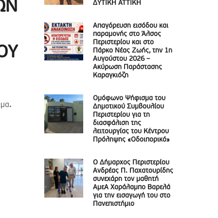
ΩΝ
ΔΥΤΙΚΗ ΑΤΤΙΚΗ
Απαγόρευση εισόδου και
παραμονής στο Άλσος
Περιστερίου και στο
ΟΥ
Πάρκο Νέας Ζωής, την 1η
Αυγούστου 2026 –
Ακύρωση Παράστασης
Καραγκιόζη
Ομόφωνο Ψήφισμα του
ήμα
.
Δημοτικού Συμβουλίου
Περιστερίου για τη
διασφάλιση της
λειτουργίας του Κέντρου
Πρόληψης «Οδοιπορικό»
Ο Δήμαρχος Περιστερίου
Ανδρέας Π. Παχατουρίδης
συνεχάρη τον μαθητή
ΑμεΑ Χαράλαμπο Βαρελά
για την εισαγωγή του στο
Πανεπιστήμιο