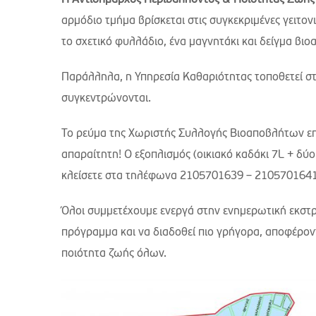
Η Αντιδήμαρχος Περιβάλλοντος & Ποιότητας Ζωής
αρμόδιο τμήμα βρίσκεται στις συγκεκριμένες γειτον
το σχετικό φυλλάδιο, ένα μαγνητάκι και δείγμα βι
Παράλληλα, η Υπηρεσία Καθαριότητας τοποθετεί στ
συγκεντρώνονται.
Το ρεύμα της Χωριστής Συλλογής Βιοαποβλήτων επε
απαραίτητη! Ο εξοπλισμός (οικιακό καδάκι 7L + δ
κλείσετε στα τηλέφωνα 2105701639 – 2105701641
Όλοι συμμετέχουμε ενεργά στην ενημερωτική εκστρ
πρόγραμμα και να διαδοθεί πιο γρήγορα, αποφέρον
ποιότητα ζωής όλων.