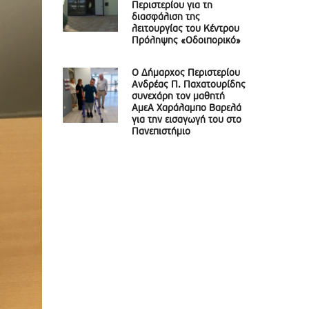
Περιστερίου για τη
διασφάλιση της
λειτουργίας του Κέντρου
Πρόληψης «Οδοιπορικό»
Ο Δήμαρχος Περιστερίου
Ανδρέας Π. Παχατουρίδης
συνεχάρη τον μαθητή
ΑμεΑ Χαράλαμπο Βαρελά
για την εισαγωγή του στο
Πανεπιστήμιο