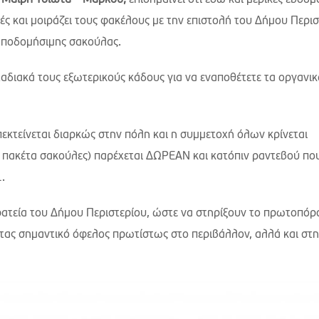
 Μαίρη Τσιώτα – Μάρκου,
επισημαίνει ότι εδώ και μερικές εβδομ
ιές και μοιράζει τους φακέλους με την επιστολή του Δήμου Περισ
οαποδομήσιμης σακούλας.
αδιακά τους εξωτερικούς κάδους για να εναποθέτετε τα οργανικ
κτείνεται διαρκώς στην πόλη και η συμμετοχή όλων κρίνεται
ύο πακέτα σακούλες) παρέχεται ΔΩΡΕΑΝ και κατόπιν ραντεβού πο
.
ατεία του Δήμου Περιστερίου, ώστε να στηρίξουν το πρωτοπόρ
τας σημαντικό όφελος πρωτίστως στο περιβάλλον, αλλά και στ