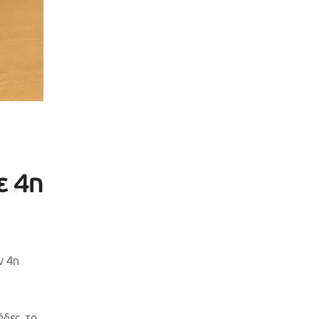
ε 4η
ν 4η