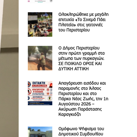
Ολοκληρώθηκε με μεγάλη
επιτυχία «Το Σινεμά Πάει
Πλατεία» στις γειτονιές
του Περιστερίου
Ο Δήμος Περιστερίου
στην πρώτη γραμμή στα
μέτωπα των πυρκαγιών.
ΣΕ ΠΟΙΚΙΛΟ ΟΡΟΣ ΚΑΙ
ΔΥΤΙΚΗ ΑΤΤΙΚΗ
Απαγόρευση εισόδου και
παραμονής στο Άλσος
Περιστερίου και στο
Πάρκο Νέας Ζωής, την 1η
Αυγούστου 2026 –
Ακύρωση Παράστασης
Καραγκιόζη
Ομόφωνο Ψήφισμα του
Δημοτικού Συμβουλίου