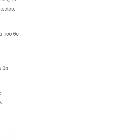
άδες, το
τερίου,
ά που θα
υ θα
ο
ην