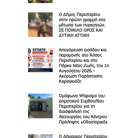
Ο Δήμος Περιστερίου
στην πρώτη γραμμή στα
μέτωπα των πυρκαγιών.
ΣΕ ΠΟΙΚΙΛΟ ΟΡΟΣ ΚΑΙ
ΔΥΤΙΚΗ ΑΤΤΙΚΗ
Απαγόρευση εισόδου και
παραμονής στο Άλσος
Περιστερίου και στο
Πάρκο Νέας Ζωής, την 1η
Αυγούστου 2026 –
Ακύρωση Παράστασης
Καραγκιόζη
Ομόφωνο Ψήφισμα του
Δημοτικού Συμβουλίου
Περιστερίου για τη
διασφάλιση της
λειτουργίας του Κέντρου
Πρόληψης «Οδοιπορικό»
Ο Δήμαρχος Περιστερίου