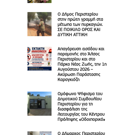
Ο Δήμος Περιστερίου
στην πρώτη γραμμή στα
μέτωπα των πυρκαγιών.
ΣΕ ΠΟΙΚΙΛΟ ΟΡΟΣ ΚΑΙ
ΔΥΤΙΚΗ ΑΤΤΙΚΗ
Απαγόρευση εισόδου και
παραμονής στο Άλσος
Περιστερίου και στο
Πάρκο Νέας Ζωής, την 1η
Αυγούστου 2026 –
Ακύρωση Παράστασης
Καραγκιόζη
Ομόφωνο Ψήφισμα του
Δημοτικού Συμβουλίου
Περιστερίου για τη
διασφάλιση της
λειτουργίας του Κέντρου
Πρόληψης «Οδοιπορικό»
Ο Δήμαρχος Περιστερίου