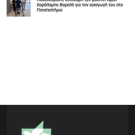
Παχατουρίδης συνεχάρη τον μαθητή ΑμεΑ
Χαράλαμπο Βαρελά για την εισαγωγή του στο
Πανεπιστήμιο