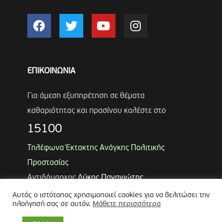
ΕΠΙΚΟΙΝΩΝΙΑ
Για άμεση εξυπηρέτηση σε θέματα
καθαριότητας και πρασίνου καλέστε στο
15100
Τηλέφωνα Έκτακτης Ανάγκης Πολιτικής
Προστασίας
Αντιδήμαρχος
Λύκος Παναγιώτης
Θωμάς Ρουμπάκος
(κιν. 6947966451)
Αυτός ο ιστότοπος χρησιμοποιεί cookies για να βελιτώσει την
πλοήγησή σας σε αυτόν.
Μάθετε περισσότερα