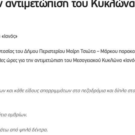
ην αντιμετώπιση του Κυκλώνα
 «Ιανός»
στασίας του Δήμου Περιστερίου Μαίρη Τσιώτα – Μάρκου παρακα
λες ώρες για την αντιμετώπιση του Μεσογειακού Κυκλώνα «Ιανό
 και κάθε είδους απορριμμάτων στα πεζοδρόμια και δίπλα στ
τια ομβρίων.
κάτω από ψηλά δέντρα.