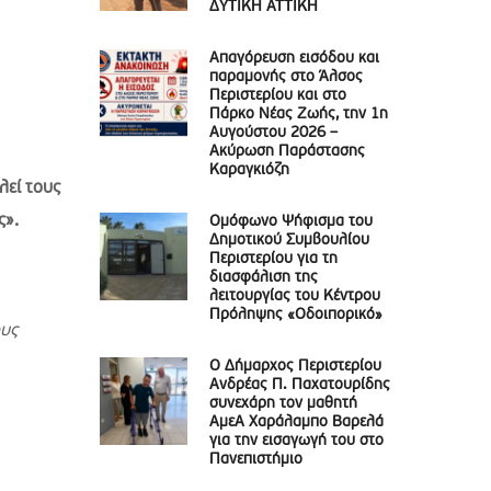
ΔΥΤΙΚΗ ΑΤΤΙΚΗ
Απαγόρευση εισόδου και
παραμονής στο Άλσος
Περιστερίου και στο
Πάρκο Νέας Ζωής, την 1η
Αυγούστου 2026 –
Ακύρωση Παράστασης
Καραγκιόζη
λεί τους
ς».
Ομόφωνο Ψήφισμα του
Δημοτικού Συμβουλίου
Περιστερίου για τη
διασφάλιση της
λειτουργίας του Κέντρου
Πρόληψης «Οδοιπορικό»
ους
Ο Δήμαρχος Περιστερίου
Ανδρέας Π. Παχατουρίδης
συνεχάρη τον μαθητή
ΑμεΑ Χαράλαμπο Βαρελά
για την εισαγωγή του στο
Πανεπιστήμιο