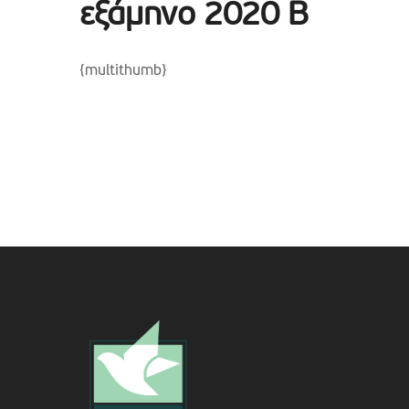
εξάμηνο 2020 Β
{multithumb}