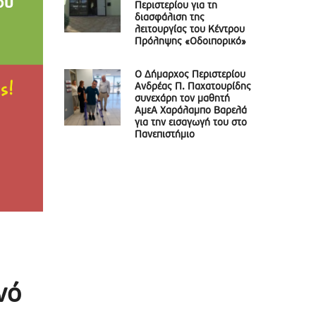
Περιστερίου για τη
διασφάλιση της
λειτουργίας του Κέντρου
Πρόληψης «Οδοιπορικό»
Ο Δήμαρχος Περιστερίου
Ανδρέας Π. Παχατουρίδης
συνεχάρη τον μαθητή
ΑμεΑ Χαράλαμπο Βαρελά
για την εισαγωγή του στο
Πανεπιστήμιο
νό