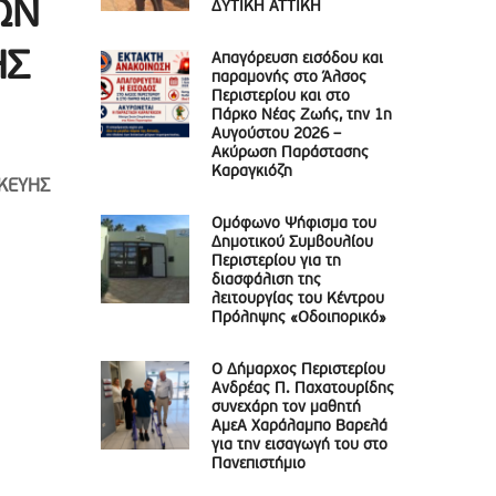
ΩΝ
ΔΥΤΙΚΗ ΑΤΤΙΚΗ
ΗΣ
Απαγόρευση εισόδου και
παραμονής στο Άλσος
Περιστερίου και στο
Πάρκο Νέας Ζωής, την 1η
Αυγούστου 2026 –
Ακύρωση Παράστασης
Καραγκιόζη
ΚΕΥΗΣ
Ομόφωνο Ψήφισμα του
Δημοτικού Συμβουλίου
Περιστερίου για τη
διασφάλιση της
λειτουργίας του Κέντρου
Πρόληψης «Οδοιπορικό»
Ο Δήμαρχος Περιστερίου
Ανδρέας Π. Παχατουρίδης
συνεχάρη τον μαθητή
ΑμεΑ Χαράλαμπο Βαρελά
για την εισαγωγή του στο
Πανεπιστήμιο