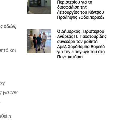
Περιστερίου για τη
διασφάλιση της
λειτουργίας του Κέντρου
Πρόληψης «Οδοιπορικό»
ις οδών,
Ο Δήμαρχος Περιστερίου
Ανδρέας Π. Παχατουρίδης
συνεχάρη τον μαθητή
ΑμεΑ Χαράλαμπο Βαρελά
ητό και
για την εισαγωγή του στο
Πανεπιστήμιο
νες
 για την
.
ωθεί η