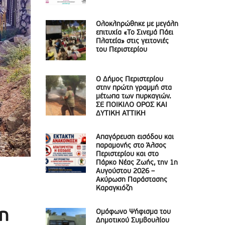
Ολοκληρώθηκε με μεγάλη
επιτυχία «Το Σινεμά Πάει
Πλατεία» στις γειτονιές
του Περιστερίου
Ο Δήμος Περιστερίου
στην πρώτη γραμμή στα
μέτωπα των πυρκαγιών.
ΣΕ ΠΟΙΚΙΛΟ ΟΡΟΣ ΚΑΙ
ΔΥΤΙΚΗ ΑΤΤΙΚΗ
Απαγόρευση εισόδου και
παραμονής στο Άλσος
Περιστερίου και στο
Πάρκο Νέας Ζωής, την 1η
Αυγούστου 2026 –
Ακύρωση Παράστασης
Καραγκιόζη
η
Ομόφωνο Ψήφισμα του
Δημοτικού Συμβουλίου