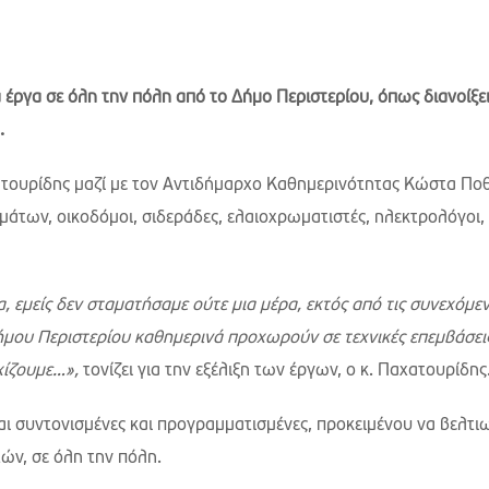
α έργα σε όλη την πόλη από το Δήμο Περιστερίου, όπως διανοίξε
α.
ατουρίδης μαζί με τον Αντιδήμαρχο Καθημερινότητας Κώστα Ποθ
ημάτων, οικοδόμοι, σιδεράδες, ελαιοχρωματιστές, ηλεκτρολόγοι,
α, εμείς δεν σταματήσαμε ούτε μια μέρα, εκτός από τις συνεχόμε
ήμου Περιστερίου καθημερινά προχωρούν σε τεχνικές επεμβάσεις
χίζουμε…»,
τονίζει για την εξέλιξη των έργων, ο κ. Παχατουρίδης
αι συντονισμένες και προγραμματισμένες, προκειμένου να βελτι
ών, σε όλη την πόλη.