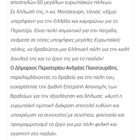
αποστολών 60 μεγάλων ευρωπαϊκών πόλεων.
Σε δήλωσή της, η κα. Μούσχουρη, τόνισε:
«Είμαι
υπερήφανη για την Ελλάδα και καμαρώνω για το
Περιστέρι. Είναι πολύ σημαντικό για την πατρίδα,
ανάμεσα σε τόσες υποψήφιες μεγάλες Ευρωπαϊκές
πόλεις, να βραβεύεται μια Ελληνική πόλη για την καλή
δουλειά της και το έργο της για τα παιδιά»!
Ο Δήμαρχος Περιστερίου Ανδρέας Παχατουρίδης
,
παραλαμβάνοντας το βραβείο για την πόλη του,
ευχαρίστησε την Διεθνή Επιτροπή Απονομής των
Βραβείων για την αξιολόγηση και δήλωσε:
«Αυτή η
ευρωπαϊκή τιμητική διάκριση αποτελεί ευθύνη και
υποχρέωση να συνεχιστεί με συνέπεια, φαντασία και
προγραμματισμό το έργο για μια πόλη φιλική και
αγαπητή στα παιδιά».