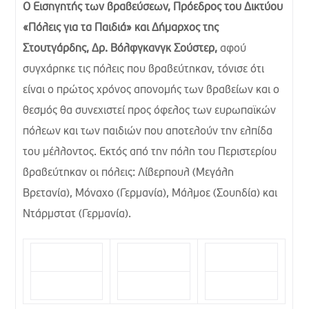
Ο Εισηγητής των βραβεύσεων, Πρόεδρος του Δικτύου
«Πόλεις για τα Παιδιά» και Δήμαρχος της
Στουτγάρδης, Δρ. Βόλφγκανγκ Σούστερ,
αφού
συγχάρηκε τις πόλεις που βραβεύτηκαν, τόνισε ότι
είναι ο πρώτος χρόνος απονομής των βραβείων και ο
θεσμός θα συνεχιστεί προς όφελος των ευρωπαϊκών
πόλεων και των παιδιών που αποτελούν την ελπίδα
του μέλλοντος. Εκτός από την πόλη του Περιστερίου
βραβεύτηκαν οι πόλεις: Λίβερπουλ (Μεγάλη
Βρετανία), Μόναχο (Γερμανία), Μάλμοε (Σουηδία) και
Ντάρμστατ (Γερμανία).