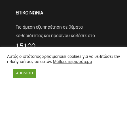
ΕΠΙΚΟΙΝΩΝΙΑ
Για άμεση εξυπηρέτηση σε θέματα
καθαριότητας και πρασίνου καλέστε στο
15100
Αυτός ο ιστότοπος χρησιμοποιεί cookies για να βελιτώσει την
Τηλέφωνα Έκτακτης Ανάγκης Πολιτικής
πλοήγησή σας σε αυτόν.
Μάθετε περισσότερα
Προστασίας
ΑΠΟΔΟΧΗ
Αντιδήμαρχος
Λύκος Παναγιώτης
Θωμάς Ρουμπάκος
(κιν. 6947966451)
Πολιτική προστασίας προσωπικών δεδομένων
-
Πολιτική